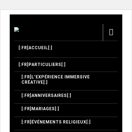
[:FR]ACCUEIL[:]
[:FR]PARTICULIERS[:]
[:FR]L’EXPÉRIENCE IMMERSIVE
CRÉATIVE[:]
[:FR]ANNIVERSAIRES[:]
[:FR]MARIAGES[:]
[:FR]ÉVÉNEMENTS RELIGIEUX[:]