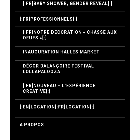
[:FR]BABY SHOWER, GENDER REVEAL[:]
[:FR]PROFESSIONNELS[:]
[:FR]NOTRE DÉCORATION « CHASSE AUX
OEUFS »[:]
INAUGURATION HALLES MARKET
DÉCOR BALANÇOIRE FESTIVAL
LOLLAPALOOZA
[:FR]NOUVEAU – L’EXPÉRIENCE
CRÉATIVE[:]
[:EN]LOCATION[:FR]LOCATION[:]
A PROPOS