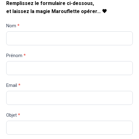
Remplissez le formulaire ci-dessous,
et laissez la magie Marouflette opérer… 🧡
Contact
Nom
*
Prénom
*
Email
*
Objet
*