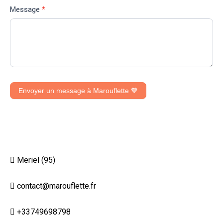
Message
*
Envoyer un message à Marouflette 🧡
Meriel (95)
contact@marouflette.fr
+33749698798